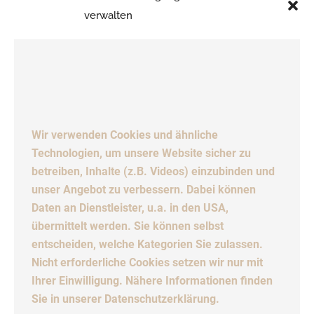
verwalten
in Höhe des Wertes der Vorbehaltsware (Rechnungsbetrag)
an Helm Einrichtung GmbH ab. Helm Einrichtung GmbH
nimmt die Abtretung hiermit an. Der Besteller ist bis auf
Widerruf ermächtigt, die Forderung aus dem Weiterverkauf
einzuziehen. Der Besteller hat auf Verlangen Helm
Einrichtung GmbH die Schuldner der abgetretenen
Wir verwenden Cookies und ähnliche
Forderungen mitzuteilen, die zur Geltendmachung seiner
Technologien, um unsere Website sicher zu
Rechte gegen die Schuldner erforderlichen Auskünfte zu
betreiben, Inhalte (z.B. Videos) einzubinden und
erteilen und Unterlagen auszuhändigen, sowie den
unser Angebot zu verbessern. Dabei können
Schuldnern die Abtretung anzuzeigen. Helm Einrichtung
Daten an Dienstleister, u.a. in den USA,
GmbH verpflichtet sich, die ihr zustehenden Sicherungen
übermittelt werden. Sie können selbst
insoweit freizugeben, als ihr Wert die zu sichernden
entscheiden, welche Kategorien Sie zulassen.
Forderungen, soweit diese noch nicht beglichen sind, um
Nicht erforderliche Cookies setzen wir nur mit
mehr als 20 % übersteigt.
Ihrer Einwilligung. Nähere Informationen finden
Sie in unserer Datenschutzerklärung.
5 Gewährleistung