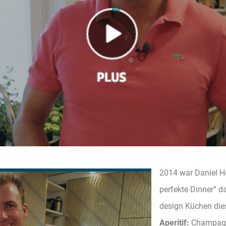
2014 war Daniel He
perfekte Dinner“ d
design Küchen die
Aperitif:
Champagn