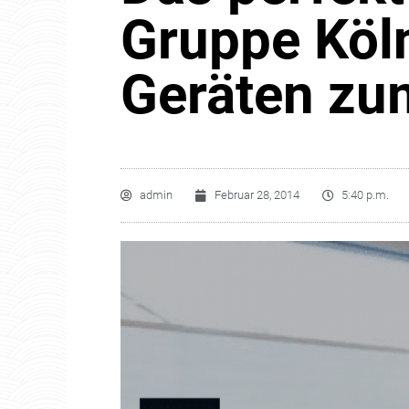
Gruppe Köl
Geräten zu
admin
Februar 28, 2014
5:40 p.m.